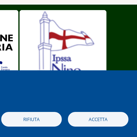
I.P.S.S.A. Nino Bergese
RIFIUTA
ACCETTA