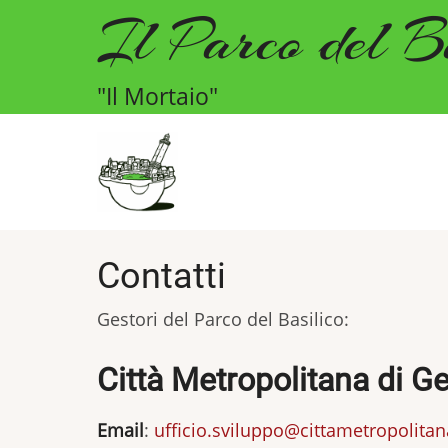
Il Parco del B
Salta
al
contenuto
"Il Mortaio"
principale
Contatti
Gestori del Parco del Basilico:
Città Metropolitana di G
Email
:
ufficio.sviluppo@cittametropolitan