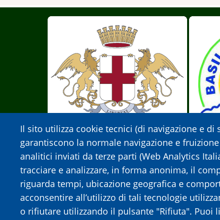
Il sito utilizza cookie tecnici (di navigazione e di
garantiscono la normale navigazione e fruizione
analitici inviati da terze parti (Web Analytics Ita
tracciare e analizzare, in forma anonima, il co
riguarda tempi, ubicazione geografica e comport
Città Metropolitana di Genova
Il Basi
acconsentire all’utilizzo di tali tecnologie utilizz
o rifiutare utilizzando il pulsante "Rifiuta". Puoi