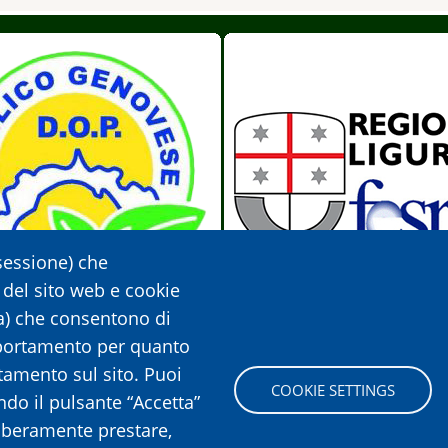
 sessione) che
 del sito web e cookie
lia) che consentono di
mportamento per quanto
amento sul sito. Puoi
lico Genovese DOP
Regione Liguria - FESR
COOKIE SETTINGS
ando il pulsante “Accetta”
 liberamente prestare,