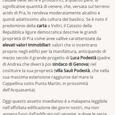
significative quantità di cenere, che, versata sul terreno
acido di Pra, lo rendeva moderatamente alcalino e
quindi adattissimo alla coltura del basilico. Se è noto il
predominio della
carta
a Voltri, il Catasto della
Repubblica ligure democratica descrive le grandi
proprietà di Pra come aree vallive caratterizzate da
elevati valori immobiliari
: valori che si incentrano
proprio negli edifici per la manifattura, anticipando di
mezzo secolo il grande progetto di
Luca Podestà
(padre
di Andrea che diverrà poi
sindaco di Genova
) nel
costituire la sua proprietà (
villa Sauli Podestà
, che nella
sua massima estensione raggiunse dal mare la
Cappellina sotto Punta Martin, in prossimità
dell'Acquasanta).
Oggi questo assetto insediativo è a malapena leggibile
nell'affollata edificazione dei giorni nostri, ma non
appena fuori dall'edificato più recente, e dove le serre