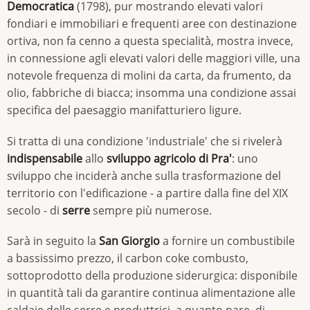
Democratica
(1798), pur mostrando elevati valori
fondiari e immobiliari e frequenti aree con destinazione
ortiva, non fa cenno a questa specialità, mostra invece,
in connessione agli elevati valori delle maggiori ville, una
notevole frequenza di molini da carta, da frumento, da
olio, fabbriche di biacca; insomma una condizione assai
specifica del paesaggio manifatturiero ligure.
Si tratta di una condizione 'industriale' che si rivelerà
indispensabile
allo
sviluppo agricolo di Pra'
: uno
sviluppo che inciderà anche sulla trasformazione del
territorio con l'edificazione - a partire dalla fine del XIX
secolo - di
serre
sempre più numerose.
Sarà in seguito la
San Giorgio
a fornire un combustibile
a bassissimo prezzo, il carbon coke combusto,
sottoprodotto della produzione siderurgica: disponibile
in quantità tali da garantire continua alimentazione alle
caldaie delle serre e produttrici, a quanto pare, di