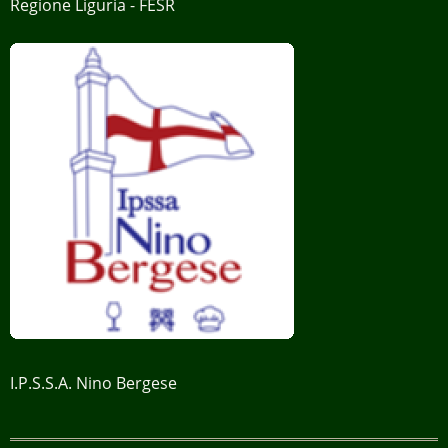
Regione Liguria - FESR
Il sito utilizza cookie tecnici (di navigazione e di
sessione) che garantiscono la normale
navigazione e fruizione del sito web e cookie
analitici inviati da terze parti (Web Analytics Italia)
che consentono di tracciare e analizzare, in forma
anonima, il comportamento per quanto riguarda
tempi, ubicazione geografica e comportamento
sul sito. Puoi acconsentire all’utilizzo di tali
tecnologie utilizzando il pulsante “Accetta” o
rifiutare utilizzando il pulsante "Rifiuta". Puoi
liberamente prestare, rifiutare o revocare il tuo
consenso, in qualsiasi momento.
I.P.S.S.A. Nino Bergese
Visualizza la Cookie Policy