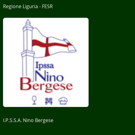
Regione Liguria - FESR
Il sito utilizza cookie tecnici (di navigazione e di
sessione) che garantiscono la normale
navigazione e fruizione del sito web e cookie
analitici inviati da terze parti (Web Analytics Italia)
che consentono di tracciare e analizzare, in forma
anonima, il comportamento per quanto riguarda
tempi, ubicazione geografica e comportamento
sul sito. Puoi acconsentire all’utilizzo di tali
tecnologie utilizzando il pulsante “Accetta” o
rifiutare utilizzando il pulsante "Rifiuta". Puoi
liberamente prestare, rifiutare o revocare il tuo
consenso, in qualsiasi momento.
I.P.S.S.A. Nino Bergese
Visualizza la Cookie Policy