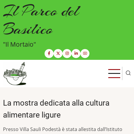
Salta
Il Parco del
al
contenuto
Basilico
principale
"Il Mortaio"
La mostra dedicata alla cultura
alimentare ligure
Presso Villa Sauli Podestà è stata allestita dall’Istituto