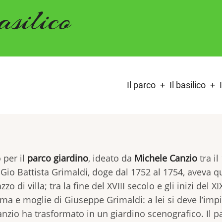
asilico
Menù
Il parco
Il basilico
principale
 per il
parco giardino
, ideato da
Michele Canzio
tra il
. Gio Battista Grimaldi, doge dal 1752 al 1754, aveva q
di villa; tra la fine del XVIII secolo e gli inizi del XIX
ama e moglie di Giuseppe Grimaldi: a lei si deve l’imp
Canzio ha trasformato in un giardino scenografico. Il p