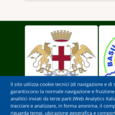
Il sito utilizza cookie tecnici (di navigazione e di
garantiscono la normale navigazione e fruizione
analitici inviati da terze parti (Web Analytics Ita
tracciare e analizzare, in forma anonima, il co
riguarda tempi, ubicazione geografica e comport
Città Metropolitana di Genova
Il Basi