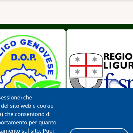
 sessione) che
 del sito web e cookie
lia) che consentono di
mportamento per quanto
amento sul sito. Puoi
lico Genovese DOP
Regione Liguria - FESR