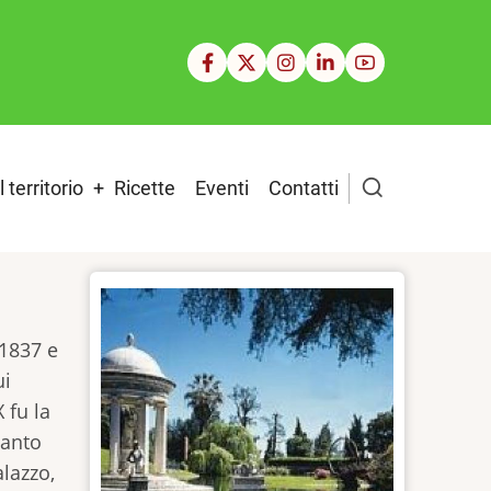
Il territorio
Ricette
Eventi
Contatti
 1837 e
ui
 fu la
ianto
alazzo,