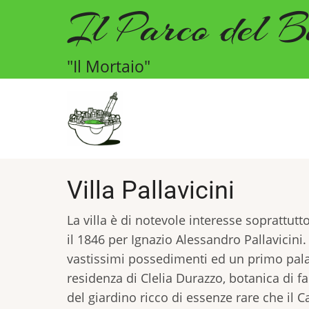
Il Parco del B
Salta
al
contenuto
"Il Mortaio"
principale
Villa Pallavicini
La villa è di notevole interesse soprattutto
il 1846 per Ignazio Alessandro Pallavicini
vastissimi possedimenti ed un primo palazzo 
residenza di Clelia Durazzo, botanica di f
del giardino ricco di essenze rare che il 