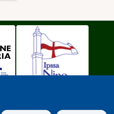
I.P.S.S.A. Nino Bergese